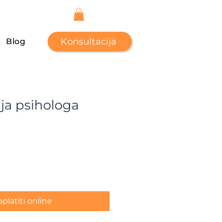
Konsultacija
Blog
ja psihologa
ce
platiti online