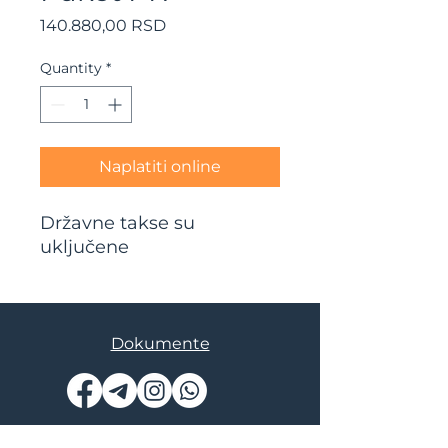
Price
140.880,00 RSD
Quantity
*
Naplatiti online
Državne takse su
uključene
Dokumente
© AskMe Agency