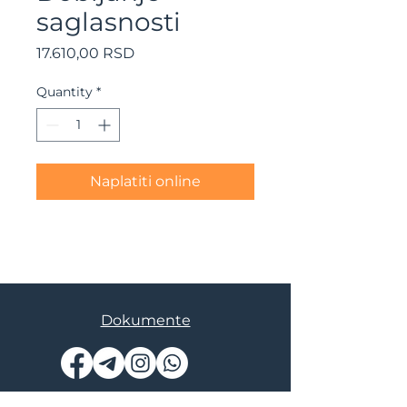
saglasnosti
Price
17.610,00 RSD
Quantity
*
Naplatiti online
Dokumente
© AskMe Agency