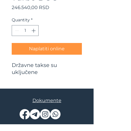
Price
246.540,00 RSD
Quantity
*
Naplatiti online
Državne takse su
uključene
Dokumente
© AskMe Agency