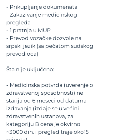
- Prikupljanje dokumenata
- Zakazivanje medicinskog
pregleda
- 1 pratnja u MUP
- Prevod vozačke dozvole na
srpski jezik (sa pečatom sudskog
prevodioca)
Šta nije uključeno:
- Medicinska potvrda (uverenje o
zdravstvenoj sposobnosti) ne
starija od 6 meseci od datuma
izdavanja (izdaje se u većini
zdravstvenih ustanova, za
kategoriju B cena je okvirno
~3000 din. i pregled traje oko15
minuta)