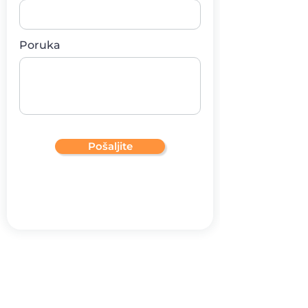
Poruka
Pošaljite
Ako imate pitanja, možete se
prijaviti za besplatne polusatne
konsultacije!