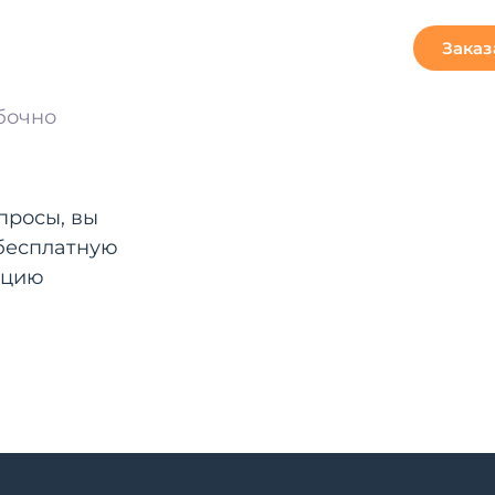
Заказ
бочно
просы, вы
 бесплатную
ацию