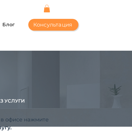
Консультация
Блог
З УСЛУГИ
 в офисе нажмите
угу.