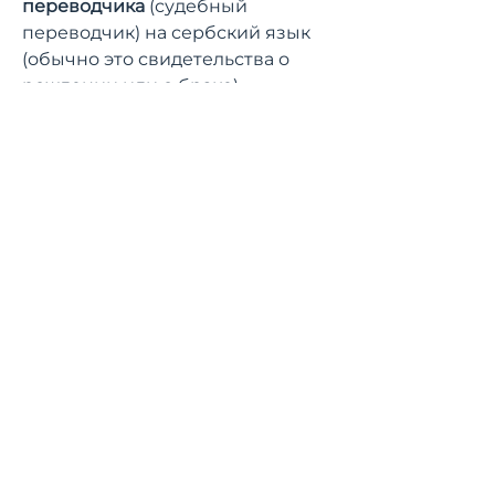
переводчика
(судебный
переводчик) на сербский язык
(обычно это свидетельства о
рождении или о браке).
СОЦ.СЕТИ И МЕССЕНДЖЕРЫ
Будьте в курсе
актуальной
информации и
новостей
Мы делимся полезной
информацией и следим
новостями, чтобы вы всегда были